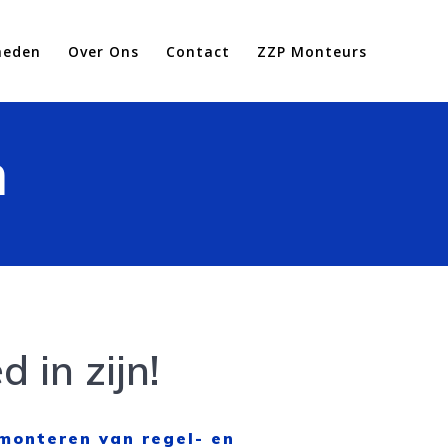
heden
Over Ons
Contact
ZZP Monteurs
n
 in zijn!
monteren van regel- en