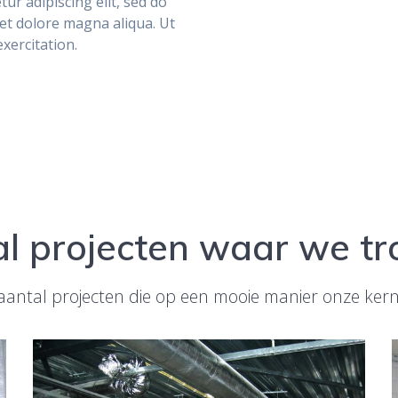
ur adipiscing elit, sed do
et dolore magna aliqua. Ut
xercitation.
l projecten waar we tro
antal projecten die op een mooie manier onze kerna