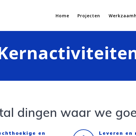
Home
Projecten
Werkzaam
Kernactiviteite
al dingen waar we goed
echthoekige en
Leveren en 