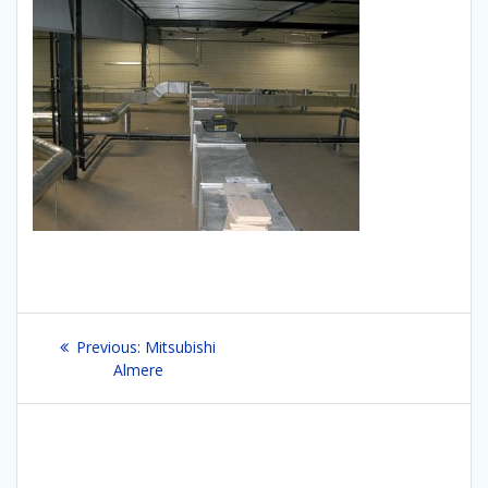
Bericht
Previous
Previous:
Mitsubishi
navigatie
post:
Almere