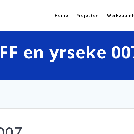
Home
Projecten
Werkzaam
IFF en yrseke 00
 007