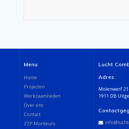
Menu
Lucht Comb
Adres
Home
Projecten
Molenwerf 21
Werkzaamheden
1911 DB Uitg
Over ons
Contactge
Contact
info@lucht
ZZP Monteurs