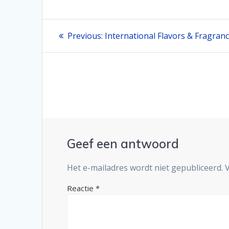
Bericht
Previous
Previous:
International Flavors & Fragran
post:
navigatie
Geef een antwoord
Het e-mailadres wordt niet gepubliceerd.
Reactie
*