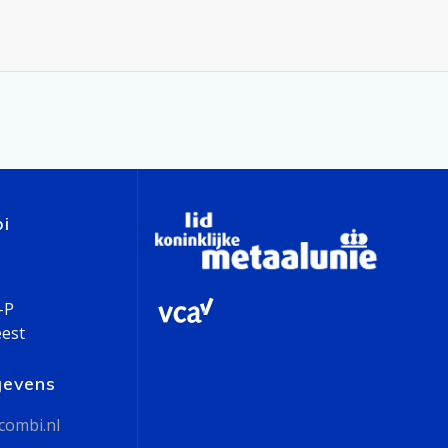
i
-P
eest
gevens
combi.nl