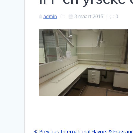
admin
3 maart 2015
|
0
Bericht
Previous
Previous:
International Flavors & Fragran