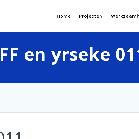
Home
Projecten
Werkzaam
IFF en yrseke 01
 011