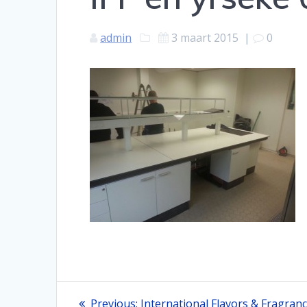
admin
3 maart 2015
|
0
Bericht
Previous
Previous:
International Flavors & Fragran