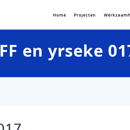
Home
Projecten
Werkzaam
IFF en yrseke 01
 017