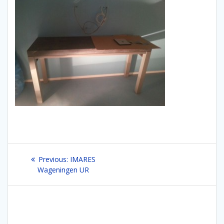
Bericht
Previous
Previous:
IMARES
navigatie
post:
Wageningen UR