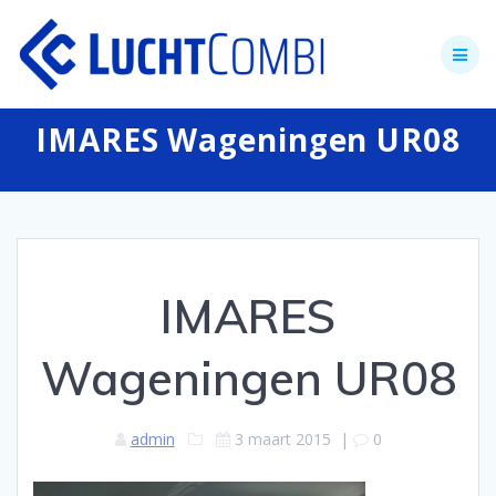
Skip
to
content
IMARES Wageningen UR08
IMARES
Wageningen UR08
admin
3 maart 2015
|
0