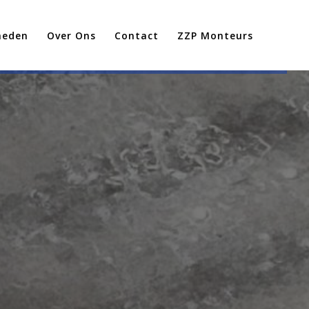
heden
Over Ons
Contact
ZZP Monteurs
Heb je vragen of wil je vrijblijvend ee
em dan gerust con