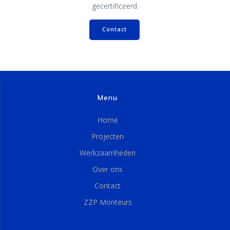
gecertificeerd.
Contact
Menu
Home
Projecten
Werkzaamheden
Over ons
Contact
ZZP Monteurs