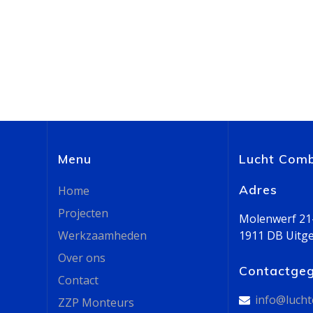
Menu
Lucht Comb
Adres
Home
Projecten
Molenwerf 21
Werkzaamheden
1911 DB Uitg
Over ons
Contactge
Contact
info@lucht
ZZP Monteurs