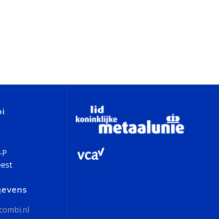
i
-P
eest
gevens
combi.nl